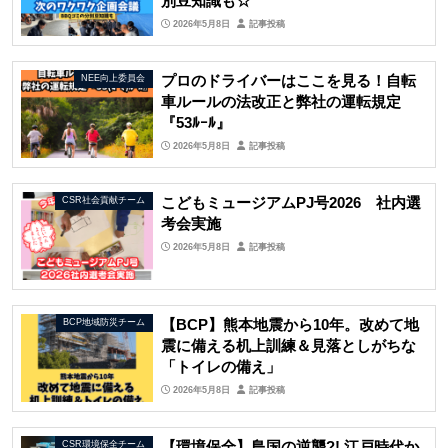
別豆知識も☆
2026年5月8日
記事投稿
プロのドライバーはここを見る！自転
NEE向上委員会
車ルールの法改正と弊社の運転規定
『53ﾙｰﾙ』
2026年5月8日
記事投稿
こどもミュージアムPJ号2026 社内選
CSR社会貢献チーム
考会実施
2026年5月8日
記事投稿
【BCP】熊本地震から10年。改めて地
BCP地域防災チーム
震に備える机上訓練＆見落としがちな
「トイレの備え」
2026年5月8日
記事投稿
【環境保全】島国の逆襲?! 江戸時代か
CSR環境保全チーム