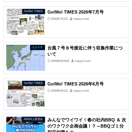
Go!Me! TIMES 2026年7月号
Go!Me! TIMES
2026年7月1日
happy-trash
台風７号８号接近に伴う収集作業につ
ニュース
いて
2026年6月26日
happy-trash
Go!Me! TIMES 2026年6月号
Go!Me! TIMES
2026年6月1日
happy-trash
みんなでワイワイ！春の社内BBQ ＆ 次
NEE向上委員会
のワクワク企画会議！？～BBQゴミ分