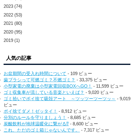
2023
(74)
2022
(53)
2021
(80)
2020
(95)
2019
(1)
人気の記事
お盆期間の受入れ時間について
- 109 ビュー
歯ブラシって可燃ゴミ？不燃ゴミ？
- 33,375 ビュー
小型家電の廃棄は小型家電回収BOXへGO！
- 11,599 ビュー
ゴミ収集車が流している音楽といえば？
- 9,020 ビュー
ゴミ拾いでポイ捨て吸殻アート ～ツッツーツーツッ～
- 9,019
ビュー
ポイ捨てダメ！ゼッタイ！
- 8,912 ビュー
分別のルールを守りましょう！
- 8,685 ビュー
炭酸飲料が地球温暖化に繋がる⁉︎
- 8,600 ビュー
これ、ただのゴミ箱じゃないんです。
- 7,317 ビュー