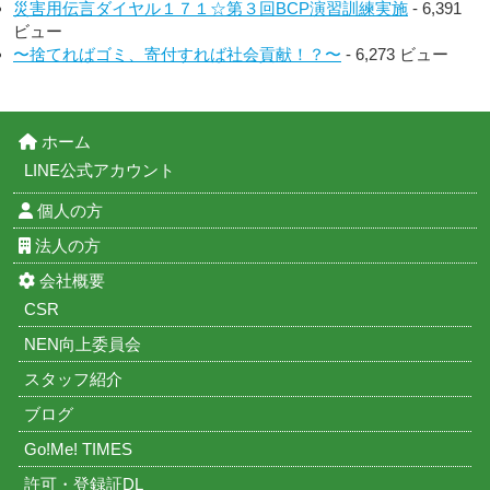
災害用伝言ダイヤル１７１☆第３回BCP演習訓練実施
- 6,391
ビュー
〜捨てればゴミ、寄付すれば社会貢献！？〜
- 6,273 ビュー
ホーム
LINE公式アカウント
個人の方
法人の方
会社概要
CSR
NEN向上委員会
スタッフ紹介
ブログ
Go!Me! TIMES
許可・登録証DL