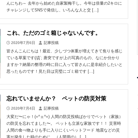
んにちわ～ 去年から始めた自家製梅干し。今年は倍量の2キロに
チャレンジしてSNSで発信し、いろんな人と交 […]
これ、ただのゴミ箱じゃないんです。
2020年7月6日
記事投稿
皆さんこんにちは！最近、少しづつ体重が増えてきて焦りを感じ
ている草葉です(/Д`; 唐突ですが上の写真のもの、なにか分かり
ますか？納屋の整理の時に目に入って皆さんに是非紹介したいと
思ったものです！見た目は完璧にゴミ箱です […]
忘れていませんか？ ペットの防災対策
2020年7月4日
記事投稿
大変だ〜にゃ！(=^ェ^=) 人間の防災投稿ばかりでペット（家族）
の防災を忘れてました〜。 ペットも立派な家族です！！ 災害時
人間の食べ物よりも手に入りにくいペットフード 地震などの災
害が発生した時のために、（人間用の） […]