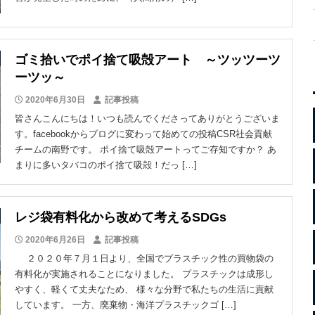
ゴミ拾いでポイ捨て吸殻アート ～ツッツーツ
ーツッ～
2020年6月30日
記事投稿
皆さんこんにちは！いつも読んでくださってありがとうございま
す。facebookからブログに変わって始めての投稿CSR社会貢献
チームの南野です。 ポイ捨て吸殻アートってご存知ですか？ あ
まりに多いタバコのポイ捨て吸殻！だっ […]
レジ袋有料化から改めて考えるSDGs
2020年6月26日
記事投稿
２０２０年７月１日より、全国でプラスチック性の買物袋の
有料化が実施されることになりました。 プラスチックは成形し
やすく、軽くて丈夫なため、 様々な分野で私たちの生活に貢献
しています。 一方、廃棄物・海洋プラスチックゴ […]