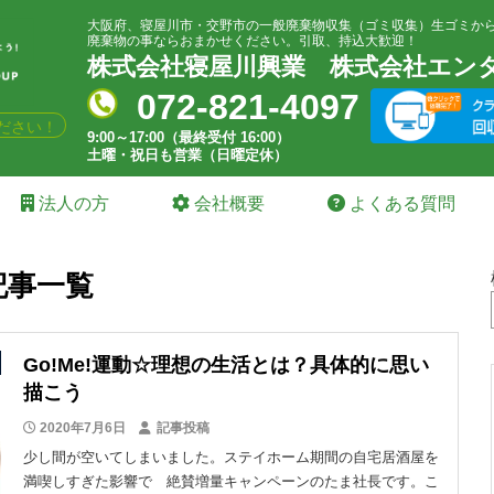
大阪府、寝屋川市・交野市の一般廃棄物収集（ゴミ収集）生ゴミか
廃棄物の事ならおまかせください。引取、持込大歓迎！
株式会社寝屋川興業
株式会社エン
072-821-4097
ださい！
9:00～17:00（最終受付 16:00）
土曜・祝日も営業（日曜定休）
法人の方
会社概要
よくある質問
記事一覧
Go!Me!運動☆理想の生活とは？具体的に思い
描こう
2020年7月6日
記事投稿
少し間が空いてしまいました。ステイホーム期間の自宅居酒屋を
満喫しすぎた影響で 絶賛増量キャンペーンのたま社長です。こ