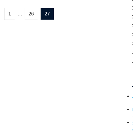
1
…
26
27