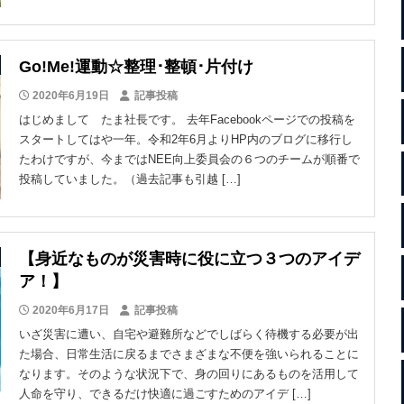
Go!Me!運動☆整理･整頓･片付け
2020年6月19日
記事投稿
はじめまして たま社長です。 去年Facebookページでの投稿を
スタートしてはや一年。令和2年6月よりHP内のブログに移行し
たわけですが、今まではNEE向上委員会の６つのチームが順番で
投稿していました。（過去記事も引越 […]
【身近なものが災害時に役に立つ３つのアイデ
ア！】
2020年6月17日
記事投稿
いざ災害に遭い、自宅や避難所などでしばらく待機する必要が出
た場合、日常生活に戻るまでさまざまな不便を強いられることに
なります。そのような状況下で、身の回りにあるものを活用して
人命を守り、できるだけ快適に過ごすためのアイデ […]