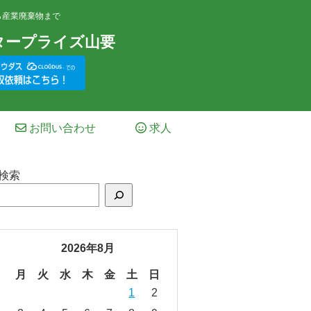
ら産業廃棄物まで
タープライズ山要
お問い合わせ
求人
検索
2026年8月
月
火
水
木
金
土
日
1
2