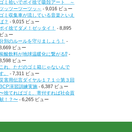
ゴミ拾いでポイ捨て吸殻アート ～
ツッツーツーツッ～
- 9,016 ビュー
ゴミ収集車が流している音楽といえ
ば？
- 9,015 ビュー
ポイ捨てダメ！ゼッタイ！
- 8,895
ビュー
分別のルールを守りましょう！
-
8,669 ビュー
炭酸飲料が地球温暖化に繋がる⁉︎
-
8,598 ビュー
これ、ただのゴミ箱じゃないんで
す。
- 7,311 ビュー
災害用伝言ダイヤル１７１☆第３回
BCP演習訓練実施
- 6,387 ビュー
〜捨てればゴミ、寄付すれば社会貢
献！？〜
- 6,265 ビュー