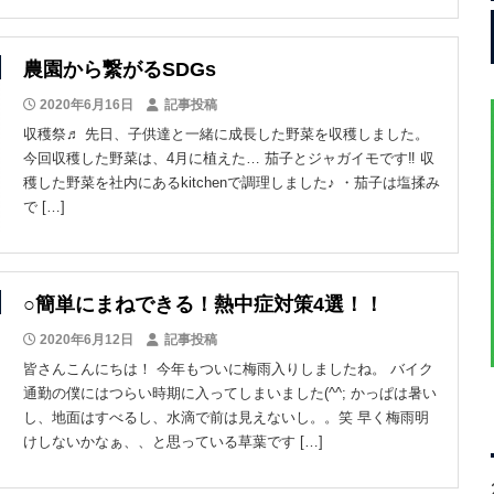
農園から繋がるSDGs
2020年6月16日
記事投稿
収穫祭♬ 先日、子供達と一緒に成長した野菜を収穫しました。
今回収穫した野菜は、4月に植えた… 茄子とジャガイモです‼︎ 収
穫した野菜を社内にあるkitchenで調理しました♪ ・茄子は塩揉み
で […]
○簡単にまねできる！熱中症対策4選！！
2020年6月12日
記事投稿
皆さんこんにちは！ 今年もついに梅雨入りしましたね。 バイク
通勤の僕にはつらい時期に入ってしまいました(^^; かっぱは暑い
し、地面はすべるし、水滴で前は見えないし。。笑 早く梅雨明
けしないかなぁ、、と思っている草葉です […]